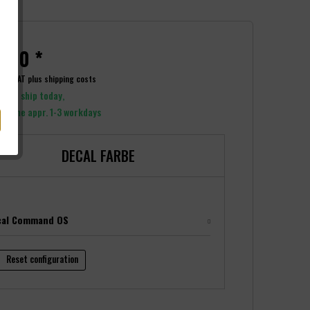
.00 *
ncl. VAT
plus shipping costs
y to ship today,
y time appr. 1-3 workdays
DECAL FARBE
cal Command OS
Reset configuration