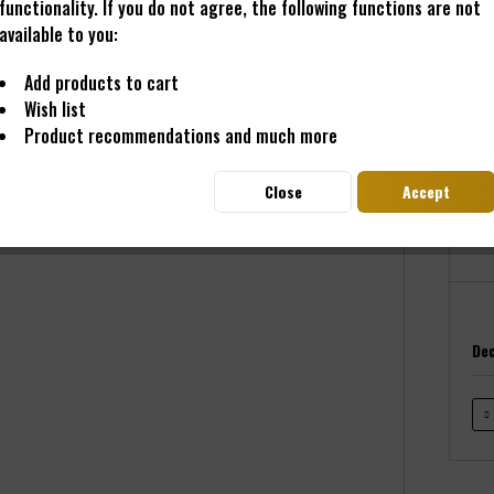
functionality. If you do not agree, the following functions are not
available to you:
Add products to cart
€89
Wish list
Prices i
Product recommendations and much more
Read
Deliver
Close
Accept
De