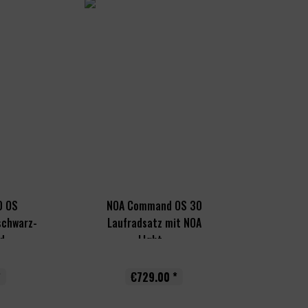
0 OS
NOA Command OS 30
schwarz-
Laufradsatz mit NOA
d
LIght...
*
€729.00 *