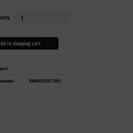
ntity
Add to
shopping cart
pare
 number:
RMNACD25OT2901