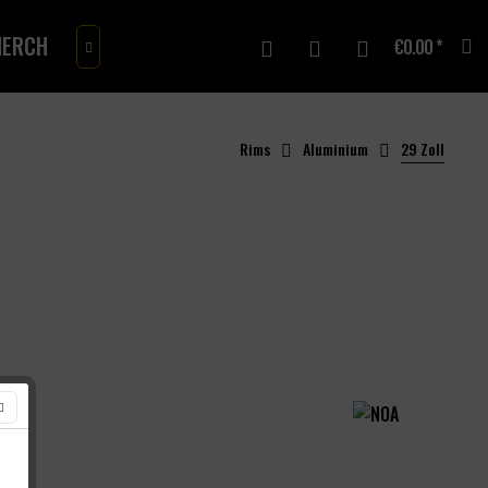
ERCH
GIFTCARD
€0.00 *

Rims
Aluminium
29 Zoll