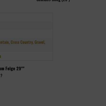
untain, Cross Country, Gravel,
s
um Felge 29""
t?