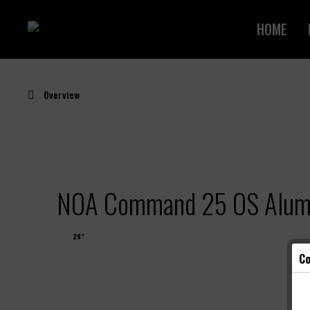
HOME
Overview
NOA Command 25 OS Alumi
29"
Co