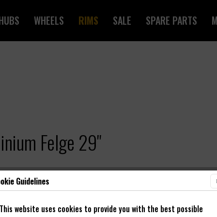
HUBS
WHEELS
RIMS
SALE
SPARE PARTS
M
nium Felge 29"
okie Guidelines
This website uses cookies to provide you with the best possible