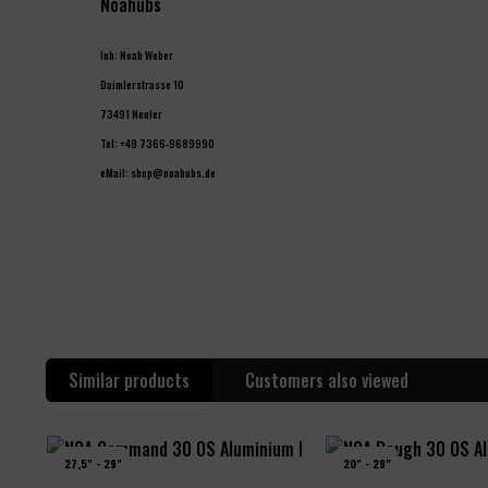
Noahubs
Inh: Noah Weber
Daimlerstrasse 10
73491 Neuler
Tel: +49 7366-9689990
eMail: shop@noahubs.de
Similar products
Customers also viewed
27,5" - 29"
20" - 29"