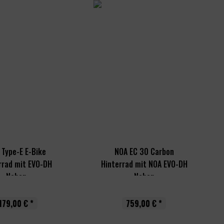
 Type-E E-Bike
NOA EC 30 Carbon
rrad mit EVO-DH
Hinterrad mit NOA EVO-DH
Naben
Naben
179,00 € *
759,00 € *