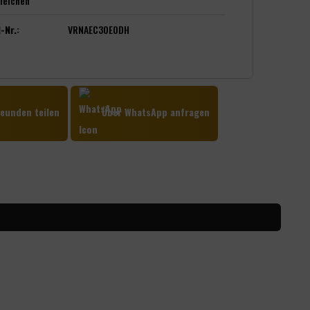
leichen
-Nr.:
VRNAEC30EODH
eunden teilen
Über WhatsApp anfragen