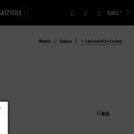
ATZTEILE
MERCH
GUTSCHEINE
0,00 € *

Wheels
Enduro
↳ Laufradsätze Carbon