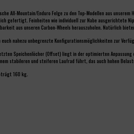
sche All-Mountain/Enduro Felge zu den Top-Modellen aus unserem Ha
ch gefertigt. Feinheiten wie individuell zur Nabe ausgerichtete N
rkeit aus unseren Carbon-Wheels herauszuholen. Natürlich bieten w
n euch nahezu unbegrenzte Konfigurationsmöglichkeiten zur Verfü
etzten Speichenlöcher (Offset) liegt in der optimierten Anpassung
nem stabileren und steiferen Laufrad führt, das auch hohen Belas
eträgt 160 kg.