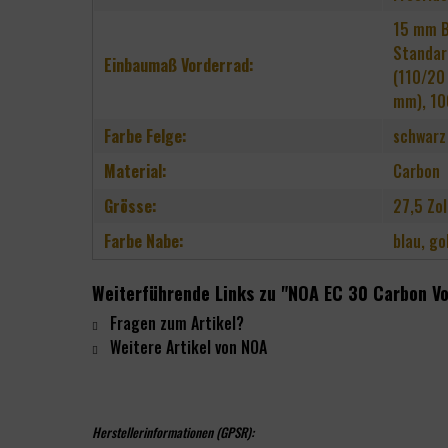
15 mm B
Standar
Einbaumaß Vorderrad:
(110/20
mm), 1
Farbe Felge:
schwarz
Material:
Carbon
Grösse:
27,5 Zol
Farbe Nabe:
blau, go
Weiterführende Links zu "NOA EC 30 Carbon V
Fragen zum Artikel?
Weitere Artikel von NOA
Herstellerinformationen (GPSR):