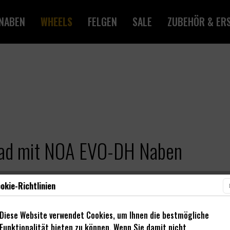
NABEN
WHEELS
FELGEN
SALE
ZUBEHÖR & ERS
rad mit NOA EVO-DH Naben
okie-Richtlinien
Diese Website verwendet Cookies, um Ihnen die bestmögliche
Funktionalität bieten zu können. Wenn Sie damit nicht