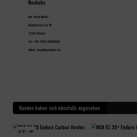
Noahubs
Inh: Noah Weber
Daimlerstrasse 10
73491 Neuler
Tel: +49 7366-9689990
eMail: shop@noahubs.de
Kunden haben sich ebenfalls angesehen
27,5" - 29"