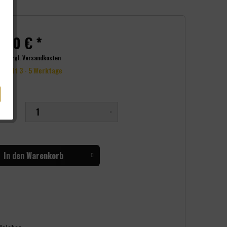
,00 € *
wSt.
zzgl. Versandkosten
erzeit 3 - 5 Werktage
nge
In den
Warenkorb