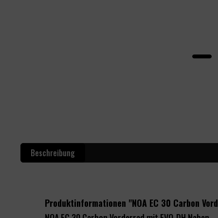
Beschreibung
Produktinformationen "NOA EC 30 Carbon Vor
NOA EC 30 Carbon Vorderrad mit EVO-DH Naben