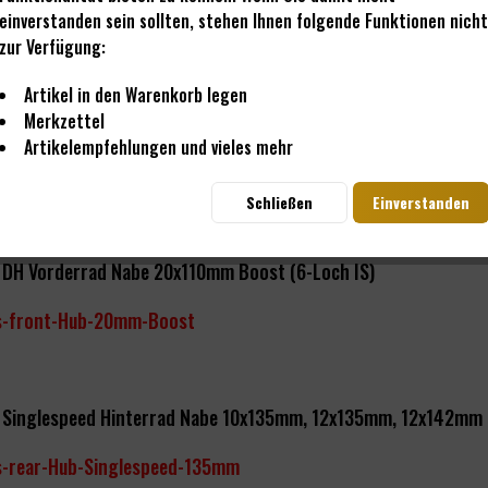
einverstanden sein sollten, stehen Ihnen folgende Funktionen nicht
s-front-Hub-NonDisc
zur Verfügung:
Artikel in den Warenkorb legen
Merkzettel
 Vorderrad Nabe 15x110mm Boost (6-Loch IS)
Artikelempfehlungen und vieles mehr
s-front-Hub-15mm-Boost
Schließen
Einverstanden
s DH Vorderrad Nabe 20x110mm Boost (6-Loch IS)
s-front-Hub-20mm-Boost
s Singlespeed Hinterrad Nabe 10x135mm, 12x135mm, 12x142mm B
s-rear-Hub-Singlespeed-135mm