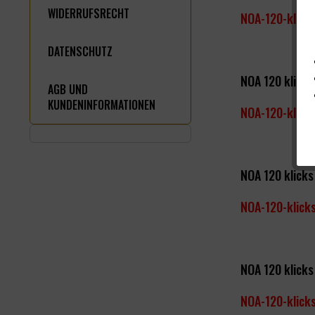
WIDERRUFSRECHT
NOA-120-klick
DATENSCHUTZ
NOA 120 klicks
AGB UND
KUNDENINFORMATIONEN
NOA-120-klick
NOA 120 klick
NOA-120-klick
NOA 120 klick
NOA-120-klick