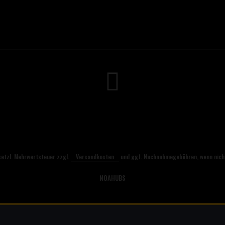
esetzl. Mehrwertsteuer zzgl.
Versandkosten
und ggf. Nachnahmegebühren, wenn nich
NOAHUBS