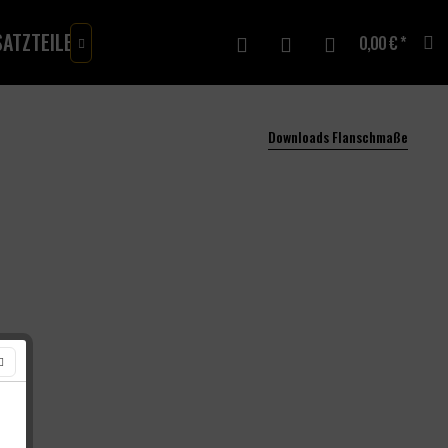
ATZTEILE
MERCH
GUTSCHEINE
0,00 € *

Downloads Flanschmaße