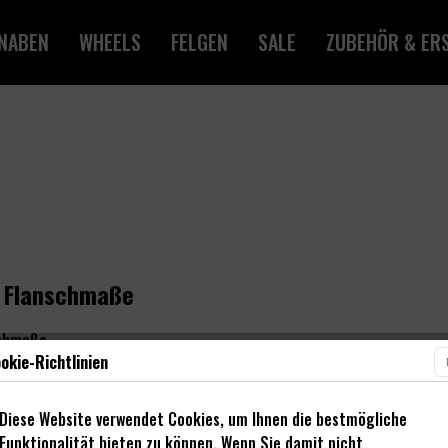
NABEN
WHEELS
FELGEN
SALE
ZUBEHÖR & ERS
 Flanschmaße
chmaße.
okie-Richtlinien
en
Diese Website verwendet Cookies, um Ihnen die bestmögliche
s Vorderrad Nabe 15/20x100mm (nonDisc)
Funktionalität bieten zu können. Wenn Sie damit nicht