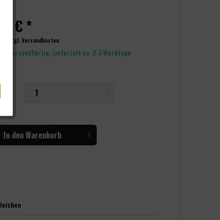
90 € *
wSt.
zzgl. Versandkosten
rt versandfertig, Lieferzeit ca. 2-3 Werktage
nge
In den
Warenkorb
leichen