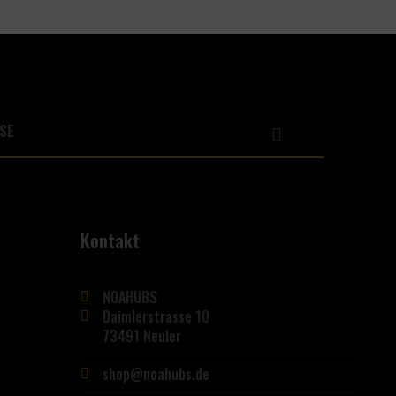
Kontakt
NOAHUBS
Daimlerstrasse 10
73491 Neuler
shop@noahubs.de