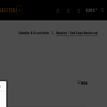
SATZTEILE
MERCH
GUTSCHEINE
0,00 € *

Zubehör & Ersatzteile
Adapter / End-Caps Hinterrad