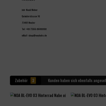
Inh: Noah Weber
Daimlerstrasse 10
73491 Neuler
Tel: +49 7366-9689990
eMail: shop@noahubs.de
Zubehör
3
Kunden haben sich ebenfalls angese