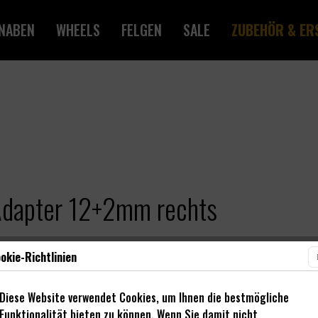
NABEN
WHEELS
FELGEN
SALE
ZUBEHÖR & ER
Adapter 12+2mm rechts
okie-Richtlinien
Diese Website verwendet Cookies, um Ihnen die bestmögliche
Funktionalität bieten zu können. Wenn Sie damit nicht