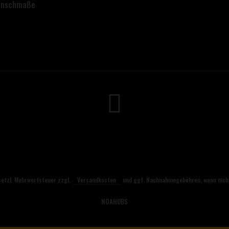
lanschmaße
esetzl. Mehrwertsteuer zzgl.
Versandkosten
und ggf. Nachnahmegebühren, wenn nich
NOAHUBS