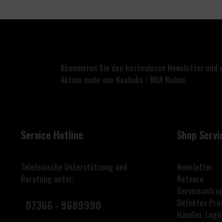
Abonnieren Sie den kostenlosen Newsletter und 
Aktion mehr von Noahubs / NOA Naben.
Service Hotline
Shop Servi
Telefonische Unterstützung und
Newsletter
Beratung unter:
Retoure
Serviceanfra
Defektes Pro
07366 - 9689990
Händler-Logi