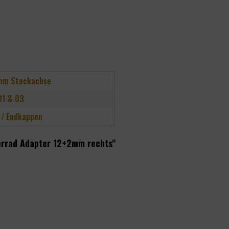
mm Steckachse
01 & 03
 / Endkappen
errad Adapter 12+2mm rechts"