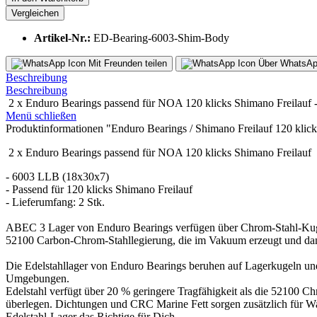
Vergleichen
Artikel-Nr.:
ED-Bearing-6003-Shim-Body
Mit Freunden teilen
Über WhatsAp
Beschreibung
Beschreibung
2 x Enduro Bearings passend für NOA 120 klicks Shimano Freilauf 
Menü schließen
Produktinformationen "Enduro Bearings / Shimano Freilauf 120 klick
2 x Enduro Bearings passend für NOA 120 klicks Shimano Freilauf
- 6003 LLB (18x30x7)
- Passend für 120 klicks Shimano Freilauf
- Lieferumfang: 2 Stk.
ABEC 3 Lager von Enduro Bearings verfügen über Chrom-Stahl-Kugeln 
52100 Carbon-Chrom-Stahllegierung, die im Vakuum erzeugt und dann 
Die Edelstahllager von Enduro Bearings beruhen auf Lagerkugeln und
Umgebungen.
Edelstahl verfügt über 20 % geringere Tragfähigkeit als die 52100 C
überlegen. Dichtungen und CRC Marine Fett sorgen zusätzlich für Wa
Edelstahl-Lager das Richtige für Dich.