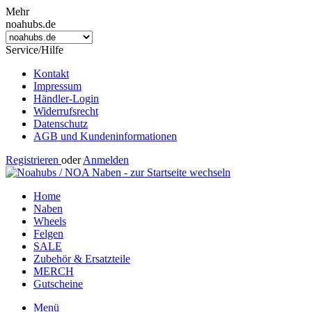
Mehr
noahubs.de
Service/Hilfe
Kontakt
Impressum
Händler-Login
Widerrufsrecht
Datenschutz
AGB und Kundeninformationen
Registrieren
oder
Anmelden
Home
Naben
Wheels
Felgen
SALE
Zubehör & Ersatzteile
MERCH
Gutscheine
Menü