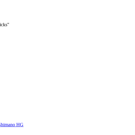
icks"
 Shimano HG