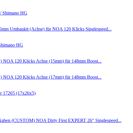
 / Shimano HG
Umbaukit (Achse) für NOA 120 Klicks Singlespeed...
 Shimano HG
NOA 120 Klicks Achse (15mm) für 148mm Boost...
NOA 120 Klicks Achse (17mm) für 148mm Boost...
er 17265 (17x26x5)
NOA Dirty First EXPERT 26" Singlespeed...