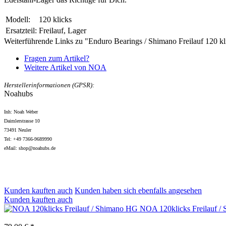
Modell:
120 klicks
Ersatzteil:
Freilauf, Lager
Weiterführende Links zu "Enduro Bearings / Shimano Freilauf 120 kl
Fragen zum Artikel?
Weitere Artikel von NOA
Herstellerinformationen (GPSR):
Noahubs
Inh: Noah Weber
Daimlerstrasse 10
73491 Neuler
Tel: +49 7366-9689990
eMail: shop@noahubs.de
Kunden kauften auch
Kunden haben sich ebenfalls angesehen
Kunden kauften auch
NOA 120klicks Freilauf /