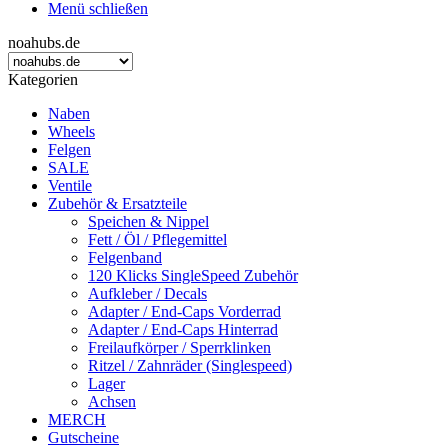
Menü schließen
noahubs.de
Kategorien
Naben
Wheels
Felgen
SALE
Ventile
Zubehör & Ersatzteile
Speichen & Nippel
Fett / Öl / Pflegemittel
Felgenband
120 Klicks SingleSpeed Zubehör
Aufkleber / Decals
Adapter / End-Caps Vorderrad
Adapter / End-Caps Hinterrad
Freilaufkörper / Sperrklinken
Ritzel / Zahnräder (Singlespeed)
Lager
Achsen
MERCH
Gutscheine