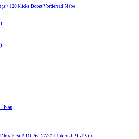
gs / 120 klicks Boost Vorderrad-Nabe
)
)
- blau
irty First PRO 26" 27/30 Hinterrad BL-EVO...