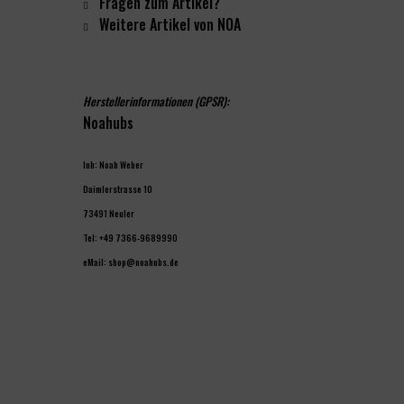
Fragen zum Artikel?
Weitere Artikel von NOA
Herstellerinformationen (GPSR):
Noahubs
Inh: Noah Weber
Daimlerstrasse 10
73491 Neuler
Tel: +49 7366-9689990
eMail: shop@noahubs.de