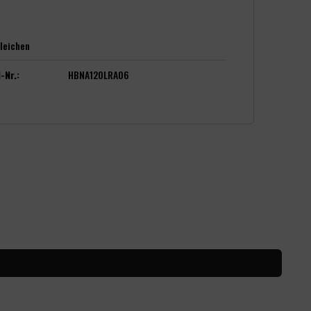
leichen
-Nr.:
HBNA120LRA06