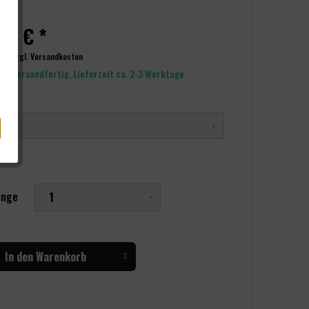
90 € *
wSt.
zzgl. Versandkosten
rt versandfertig, Lieferzeit ca. 2-3 Werktage
nge
In den
Warenkorb