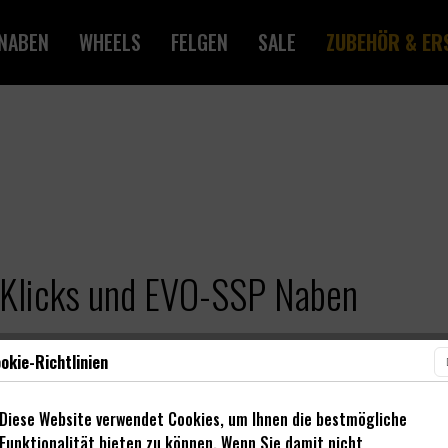
NABEN
WHEELS
FELGEN
SALE
ZUBEHÖR & ER
 Klicks und EVO-SSP Naben
okie-Richtlinien
Diese Website verwendet Cookies, um Ihnen die bestmögliche
Funktionalität bieten zu können. Wenn Sie damit nicht