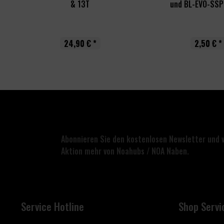
& 13T
und BL-EVO-SSP
24,90 € *
2,50 € *
Abonnieren Sie den kostenlosen Newsletter und 
Aktion mehr von Noahubs / NOA Naben.
Service Hotline
Shop Servi