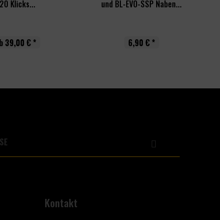
20 Klicks...
und BL-EVO-SSP Naben...
b 39,00 € *
6,90 € *
Kontakt