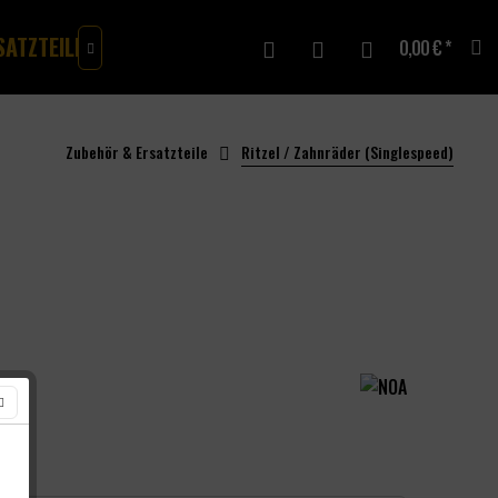
SATZTEILE
MERCH
GUTSCHEINE
0,00 € *

Zubehör & Ersatzteile
Ritzel / Zahnräder (Singlespeed)