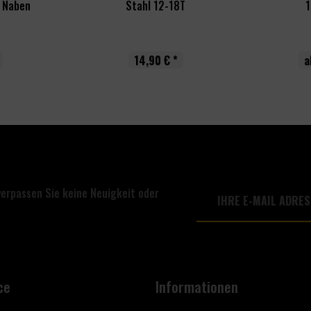
 Naben
Stahl 12-18T
1
14,90 € *
a
verpassen Sie keine Neuigkeit oder
ce
Informationen