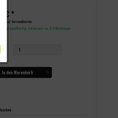
0 € *
wSt.
zzgl. Versandkosten
rt versandfertig, Lieferzeit ca. 2-3 Werktage
nge
In den
Warenkorb
leichen