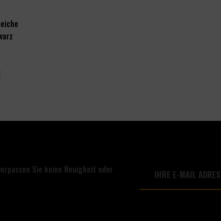
peiche
warz
verpassen Sie keine Neuigkeit oder