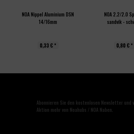
NOA Nippel Aluminium DSN
NOA 2.2/2.0 S
14/16mm
sandvik - sch
0,33 € *
0,80 € *
Abonnieren Sie den kostenlosen Newsletter und 
Aktion mehr von Noahubs / NOA Naben.