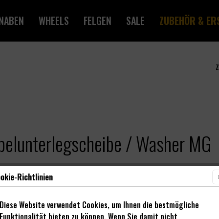
NABEN
WHEELS
FELGEN
SALE
ZUBEHÖR & ER
Z
pelunterlegscheibe / Washer MG
okie-Richtlinien
Diese Website verwendet Cookies, um Ihnen die bestmögliche
Funktionalität bieten zu können. Wenn Sie damit nicht