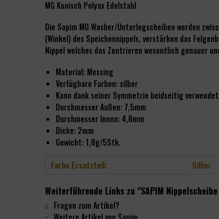
MG Konisch Polyax Edelstahl
Die
Sapim
MG
Washer
/Unterlegscheiben werden zwisc
(Winkel) des Speichennippels, verstärken das Felgen
Nippel welches das Zentrieren wesentlich genauer und
Material: Messing
Verfügbare Farben: silber
Kann dank seiner Symmetrie beidseitig verwendet
Durchmesser Außen: 7,5mm
Durchmesser Innen: 4,8mm
Dicke: 2mm
Gewicht: 1,8g/5Stk.
Farbe Ersatzteil:
Silber
Weiterführende Links zu "SAPIM Nippelscheibe
Fragen zum Artikel?
Weitere Artikel von Sapim