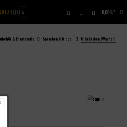
SATZTEILE
MERCH
GUTSCHEINE
0,00 € *

ubehör & Ersatzteile
Speichen & Nippel
U-Scheiben (Washer)