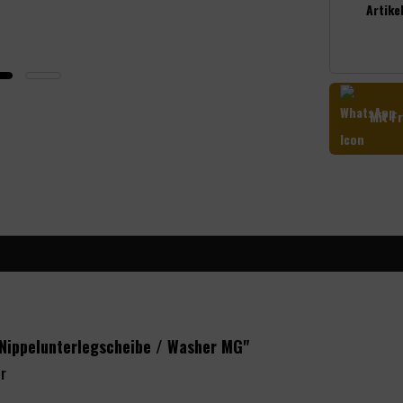
Artikel
Mit Fr
 Nippelunterlegscheibe / Washer MG"
er