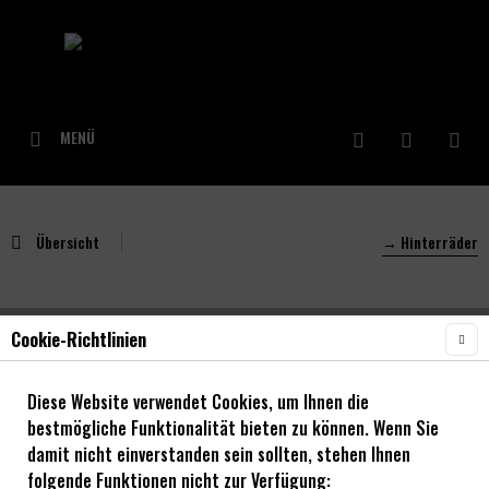
MENÜ
Übersicht
→ Hinterräder
Cookie-Richtlinien
NOA Dirty First PRO Hinterrad mit NOA EVO-
SSP Nabe / Singlespeed
Diese Website verwendet Cookies, um Ihnen die
bestmögliche Funktionalität bieten zu können. Wenn Sie
damit nicht einverstanden sein sollten, stehen Ihnen
folgende Funktionen nicht zur Verfügung: