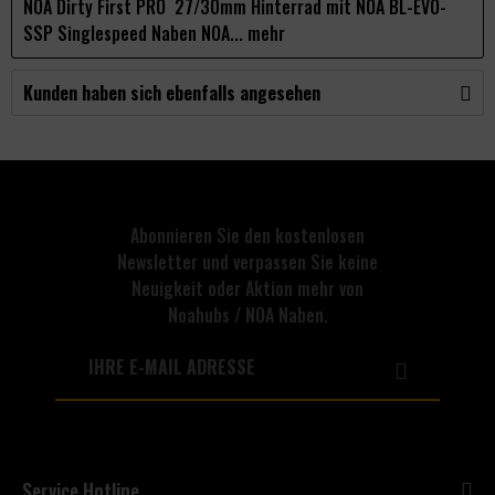
NOA Dirty First PRO 27/30mm Hinterrad mit NOA BL-EVO-
SSP Singlespeed Naben NOA...
mehr
Kunden haben sich ebenfalls angesehen
Abonnieren Sie den kostenlosen
Newsletter und verpassen Sie keine
Neuigkeit oder Aktion mehr von
Noahubs / NOA Naben.
Service Hotline