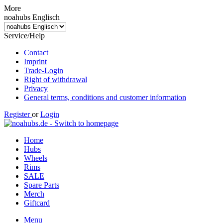
More
noahubs Englisch
Service/Help
Contact
Imprint
Trade-Login
Right of withdrawal
Privacy
General terms, conditions and customer information
Register
or
Login
Home
Hubs
Wheels
Rims
SALE
Spare Parts
Merch
Giftcard
Menu