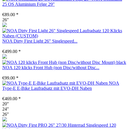
25 OS Aluminium Felge 29"
€89.00 *
26"
NOA Dirty First Light 26" Singlespeed...
€499.00 *
NOA 120 klicks Front Hub (non Disc/without Disc...
€99.00 *
NOA
Type-E E-Bike Laufradsatz mit EVO-DH Naben
€469.00 *
20"
24"
26"