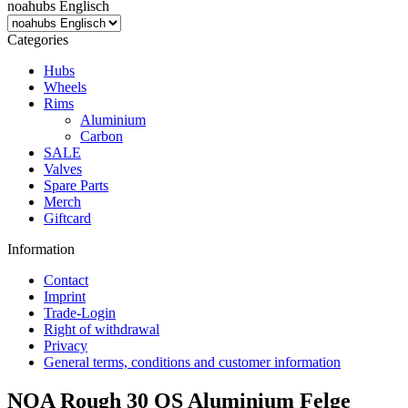
noahubs Englisch
Categories
Hubs
Wheels
Rims
Aluminium
Carbon
SALE
Valves
Spare Parts
Merch
Giftcard
Information
Contact
Imprint
Trade-Login
Right of withdrawal
Privacy
General terms, conditions and customer information
NOA Rough 30 OS Aluminium Felge