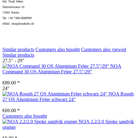
Inh: Noah Weber
Daimlerstrasse 10
73491 Neuler
Tel: +49 7366-9689990
eMail: shop@noahubs.de
Similar products
Customers also bought
Customers also viewed
Similar products
27,5" - 29"
NOA
Command 30 OS Aluminium Felge 27.5"/29"
€89.00 *
24"
NOA Rough
27 OS Aluminium Felge schwarz 24"
€69.00 *
Customers also bought
NOA 2.2/2.0 Spoke sandvik
orange