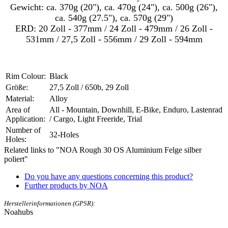
Gewicht: ca. 370g (20"), ca. 470g (24"), ca. 500g (26"),
ca. 540g (27.5"), ca. 570g (29")
ERD: 20 Zoll - 377mm / 24 Zoll - 479mm / 26 Zoll -
531mm / 27,5 Zoll - 556mm / 29 Zoll - 594mm
Rim Colour:
Black
Größe:
27,5 Zoll / 650b, 29 Zoll
Material:
Alloy
Area of
All - Mountain, Downhill, E-Bike, Enduro, Lastenrad
Application:
/ Cargo, Light Freeride, Trial
Number of
32-Holes
Holes:
Related links to "NOA Rough 30 OS Aluminium Felge silber
poliert"
Do you have any questions concerning this product?
Further products by NOA
Herstellerinformationen (GPSR):
Noahubs