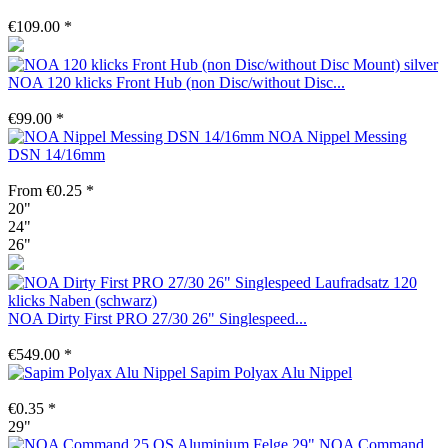
€109.00 *
NOA 120 klicks Front Hub (non Disc/without Disc...
€99.00 *
NOA Nippel Messing
DSN 14/16mm
From €0.25 *
20"
24"
26"
NOA Dirty First PRO 27/30 26" Singlespeed...
€549.00 *
Sapim Polyax Alu Nippel
€0.35 *
29"
NOA Command