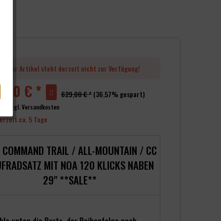
Dieser Artikel steht derzeit nicht zur Verfügung!
,00 € *
629,00 € *
(36,57% gespart)
wSt.
zzgl. Versandkosten
erzeit ca. 5 Tage
 COMMAND TRAIL / ALL-MOUNTAIN / CC
FRADSATZ MIT NOA 120 KLICKS NABEN
29" **SALE**