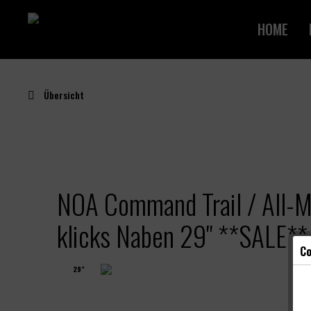
HOME
Übersicht
NOA Command Trail / All-M
klicks Naben 29" **SALE**
Co
29"