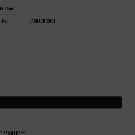
leichen
-Nr.:
LRSNACD12001
" **SALE**"