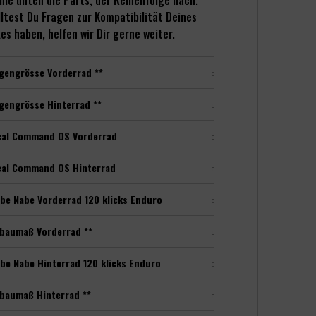
hle unten die Parts, der Reihenfolge nach.
ltest Du Fragen zur Kompatibilität Deines
es haben, helfen wir Dir gerne weiter.
gengrösse Vorderrad **
gengrösse Hinterrad **
cal Command OS Vorderrad
cal Command OS Hinterrad
be Nabe Vorderrad 120 klicks Enduro
nbaumaß Vorderrad **
be Nabe Hinterrad 120 klicks Enduro
baumaß Hinterrad **