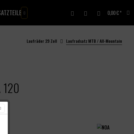
ATZTEILE
MERCH
GUTSCHEINE
0,00 € *

Laufräder 29 Zoll
Laufradsatz MTB / All-Mountain
A 120