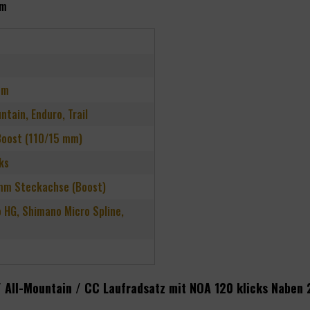
um
um
untain, Enduro, Trail
oost (110/15 mm)
ks
m Steckachse (Boost)
 HG, Shimano Micro Spline,
D
 All-Mountain / CC Laufradsatz mit NOA 120 klicks Naben 