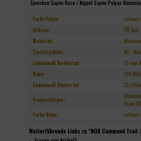
Speichen Sapim Race / Nippel Sapim Polyax Alumini
Farbe Felge:
schwarz
Grösse:
29 Zoll
Material:
Alumini
Einsatzgebiet:
All - Mo
Einbaumaß Vorderrad:
15 mm B
Nabe:
120 Klic
Einbaumaß Hinterrad:
12x148m
Shimano
Freilaufkörper:
Sram X
Farbe Nabe:
schwarz
Weiterführende Links zu "NOA Command Trail /
Fragen zum Artikel?