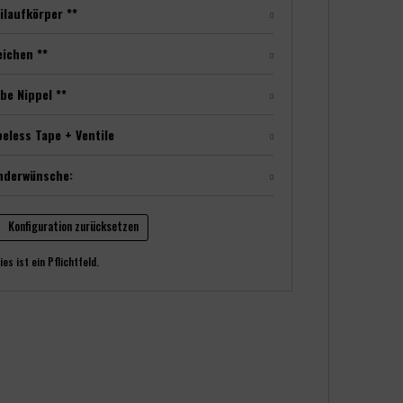
ilaufkörper **
ichen **
be Nippel **
eless Tape + Ventile
nderwünsche:
Konfiguration zurücksetzen
ies ist ein Pflichtfeld.