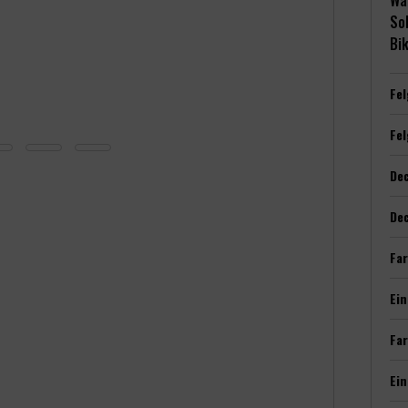
Wä
Sol
Bik
Fel
Fel
De
De
Far
Ei
Far
Ein