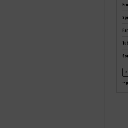
Fre
Spe
Far
Tub
So
** D