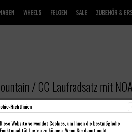
NABEN
WHEELS
FELGEN
SALE
ZUBEHÖR & ERS
ountain / CC Laufradsatz mit NO
okie-Richtlinien
Diese Website verwendet Cookies, um Ihnen die bestmögliche
Funktionalität bieten zu können. Wenn Sie damit nicht