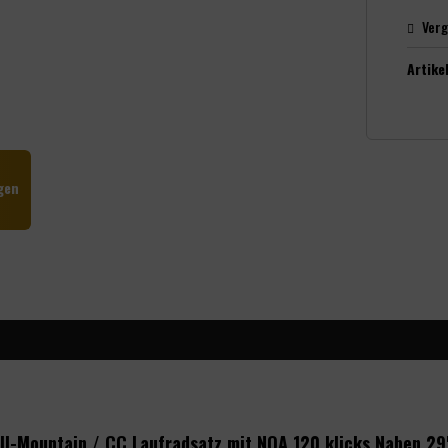
Verg
Artikel
gen
l-Mountain / CC Laufradsatz mit NOA 120 klicks Naben 29