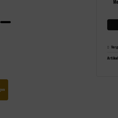
Me
Verg
Artikel
gen