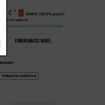
00 € *
69,00 € *
(28,99% gespart)
wSt.
zzgl. Versandkosten
rt versandfertig, Lieferzeit ca. 2-3 Werktage
EINBAUMASS NABE;
nbaumaße:
Konfiguration zurücksetzen