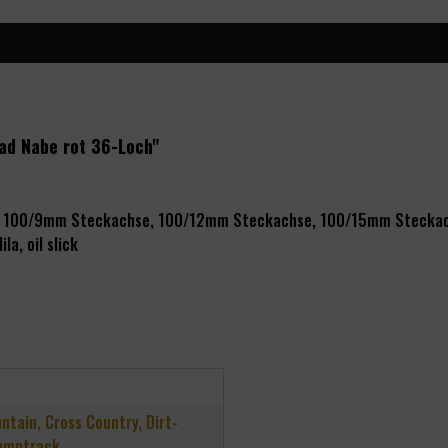
ad Nabe rot 36-Loch"
r), 100/9mm Steckachse, 100/12mm Steckachse, 100/15mm Stecka
ila, oil slick
untain, Cross Country, Dirt-
umptrack