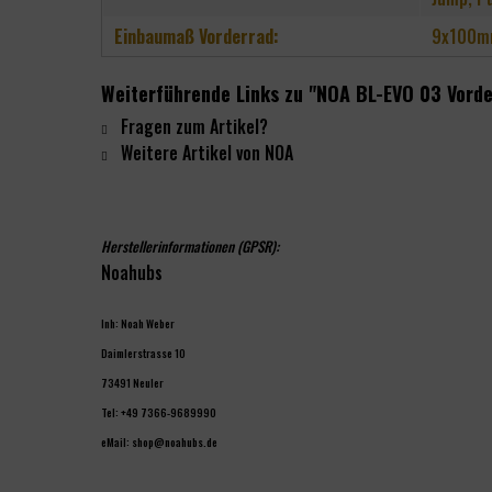
Einbaumaß Vorderrad:
9x100m
Weiterführende Links zu "NOA BL-EVO 03 Vorde
Fragen zum Artikel?
Weitere Artikel von NOA
Herstellerinformationen (GPSR):
Noahubs
Inh: Noah Weber
Daimlerstrasse 10
73491 Neuler
Tel: +49 7366-9689990
eMail: shop@noahubs.de