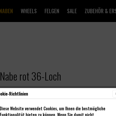
NABEN
WHEELS
FELGEN
SALE
ZUBEHÖR & ERS
Nabe rot 36-Loch
okie-Richtlinien
Diese Website verwendet Cookies, um Ihnen die bestmögliche
Funktionalität bieten zu können. Wenn Sie damit nicht