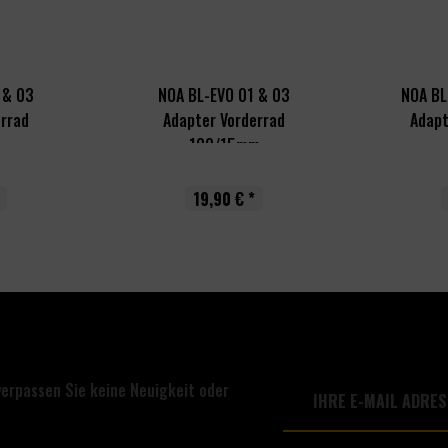
 & 03
NOA BL-EVO 01 & 03
NOA BL
errad
Adapter Vorderrad
Adapt
..
100/15mm
19,90 € *
verpassen Sie keine Neuigkeit oder