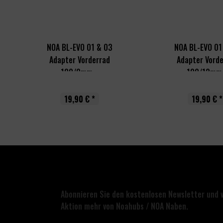
NOA BL-EVO 01 & 03
NOA BL-EVO 01
Adapter Vorderrad
Adapter Vord
100/9mm...
100/12mm.
19,90 € *
19,90 € *
Abonnieren Sie den kostenlosen Newsletter und 
Aktion mehr von Noahubs / NOA Naben.