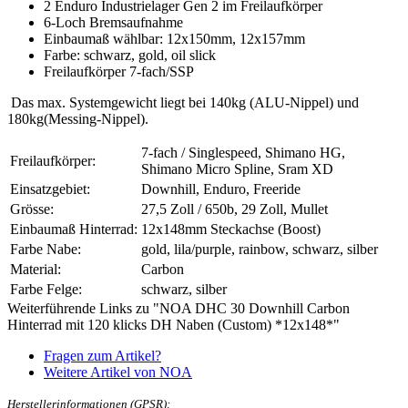
2 Enduro Industrielager Gen 2 im Freilaufkörper
6-Loch Bremsaufnahme
Einbaumaß wählbar: 12x150mm, 12x157mm
Farbe: schwarz, gold, oil slick
Freilaufkörper 7-fach/SSP
Das max. Systemgewicht liegt bei 140kg (ALU-Nippel) und
180kg(Messing-Nippel).
7-fach / Singlespeed, Shimano HG,
Freilaufkörper:
Shimano Micro Spline, Sram XD
Einsatzgebiet:
Downhill, Enduro, Freeride
Grösse:
27,5 Zoll / 650b, 29 Zoll, Mullet
Einbaumaß Hinterrad:
12x148mm Steckachse (Boost)
Farbe Nabe:
gold, lila/purple, rainbow, schwarz, silber
Material:
Carbon
Farbe Felge:
schwarz, silber
Weiterführende Links zu "NOA DHC 30 Downhill Carbon
Hinterrad mit 120 klicks DH Naben (Custom) *12x148*"
Fragen zum Artikel?
Weitere Artikel von NOA
Herstellerinformationen (GPSR):