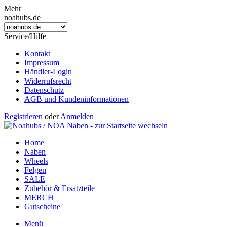
Mehr
noahubs.de
Service/Hilfe
Kontakt
Impressum
Händler-Login
Widerrufsrecht
Datenschutz
AGB und Kundeninformationen
Registrieren
oder
Anmelden
Home
Naben
Wheels
Felgen
SALE
Zubehör & Ersatzteile
MERCH
Gutscheine
Menü