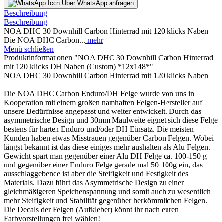
Über WhatsApp anfragen
Beschreibung
Beschreibung
NOA DHC 30 Downhill Carbon Hinterrad mit 120 klicks Naben
Die NOA DHC Carbon...
mehr
Menü schließen
Produktinformationen "NOA DHC 30 Downhill Carbon Hinterrad
mit 120 klicks DH Naben (Custom) *12x148*"
NOA DHC 30 Downhill Carbon Hinterrad mit 120 klicks Naben
Die
NOA
DHC Carbon Enduro/DH Felge wurde von uns in
Kooperation mit einem großen namhaften Felgen-Hersteller auf
unsere Bedürfnisse angepasst und weiter entwickelt. Durch das
asymmetrische Design und
30mm
Maulweite eignet sich diese Felge
bestens für harten Enduro und/oder DH Einsatz. Die meisten
Kunden haben etwas Misstrauen gegenüber Carbon Felgen. Wobei
längst bekannt ist das diese einiges mehr aushalten als Alu Felgen.
Gewicht spart man gegenüber einer Alu DH Felge ca.
100-150
g
und gegenüber einer Enduro Felge gerade mal 50
-100g
ein, das
ausschlaggebende ist aber die Steifigkeit und Festigkeit des
Materials. Dazu führt das
Asymmetrische
Design zu einer
gleichmäßigeren Speichenspannung und somit auch zu wesentlich
mehr Steifigkeit und Stabilität gegenüber herkömmlichen Felgen.
Die
Decals
der Felgen (Aufkleber) könnt ihr nach euren
Farbvorstellungen frei wählen!