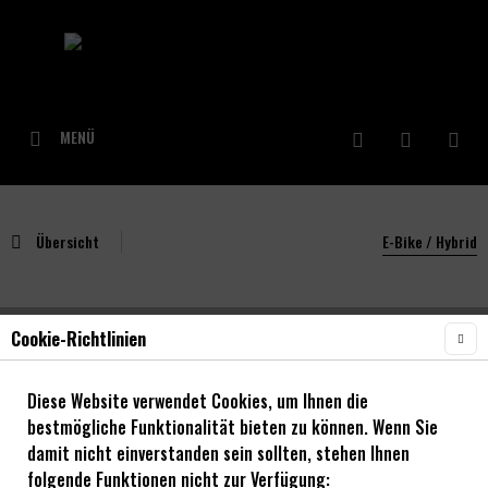
MENÜ
Übersicht
E-Bike / Hybrid
Cookie-Richtlinien
NOA Type-E E-Bike Vorderrad mit EVO-DH
Naben
Diese Website verwendet Cookies, um Ihnen die
bestmögliche Funktionalität bieten zu können. Wenn Sie
damit nicht einverstanden sein sollten, stehen Ihnen
27,5" - 29"
folgende Funktionen nicht zur Verfügung: